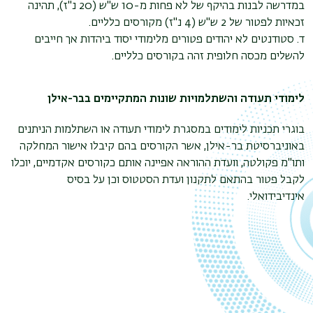
במדרשה לבנות בהיקף של לא פחות מ-10 ש"ש (20 נ"ז), תהינה
זכאיות לפטור של 2 ש"ש (4 נ"ז) מקורסים כלליים.
ד. סטודנטים לא יהודים פטורים מלימודי יסוד ביהדות אך חייבים
להשלים מכסה חלופית זהה בקורסים כלליים.
לימודי תעודה והשתלמויות שונות המתקיימים בבר-אילן
בוגרי תכניות לימודים במסגרת לימודי תעודה או השתלמות הניתנים
באוניברסיטת בר-אילן, אשר הקורסים בהם קיבלו אישור המחלקה
ותו"מ פקולטה, וועדת ההוראה אפיינה אותם כקורסים אקדמיים, יוכלו
לקבל פטור בהתאם לתקנון ועדת הסטטוס וכן על בסיס
אינדיבידואלי.