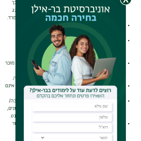
הנ"ל יהיו חייבים להמיר את אותן השעות בקורסי בחירה כך
שבכל מקרה ילמדו באוניברסיטת בר-אילן לא פחות מ-22
ש"ש (44 נ"ז) בסה"כ ולא פחות מהנדרש בכל חטיבה בנפרד.
חובותיהם בלימודי משפט של סטודנטים של הפקולטה
למשפטים ייקבעו בכל מקרה ע"י הפקולטה למשפטים.
סטודנט שרשום לקורס שבו אושר לו פטור, יפנה אל מדור
תל"מ בבקשה למחיקת הקורס. הקורס ימחק רק בתנאי
שהסטודנט טרם נבחן בו.
כדי ללמוד תואר ראשון נוסף (לבוגרי תואר ראשון ממוסד מוכר
על ידי המל"ג, יש ללמוד באוניברסיטת בר אילן לא פחות
משבעים וחמישה אחוזים (75%) מחובת כל מסלול ומגמה.
פטורים על בסיס קורסים ממוסד אחר יוזנו ללא ציון והם אינם
משתקללים בממוצע הציונים.
קורסים שנלמדו באוניברסיטת בר אילן והוכרו כקורסי חובה/
בחירה/יסוד יהדות/כלליים, ציוניהם ישוקללו בממוצע הציונים,
ובתנאי שלא ישוקללו בתכנית לימודים אחרת של הסטודנט.
לא ניתן לפצל נקודות זכות של קורס חובה שאושר בו פטור
לצורך פטור מקורס בחירה