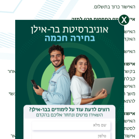
האישור כרוך בתשלום.
אישור סיום התמחות פרט לתזה
האישור ניתן לסטודנטים בתואר שני שסיימו את כל חובותיהם
האקדמיים מלבד הגשת תזה.
האישור כרוך בתשלום.
אישור לגמול השתלמות
בקשה לאישור על קורסים עודפים לגמול השתלמות תוגש רק לאחר
קבלת אישור הזכאות לתואר
.
האישור כרוך בתשלום
.
משך הטיפול בבקשה: עד 20 ימי עבודה. בתקופות עומס הזמן עשוי
להתארך
.
אישור סיום 80% מהתואר לתלמידי הוראה וחינוך בלבד
האישור ניתן רק לסטודנטים הרשומים בפקולטה לחינוך או
לסטודנטים המועסקים במשרד החינוך דרך "אופק חדש".
אישור המציין כי הסטודנטים סיימו 80% מחובות הלימודים לתואר