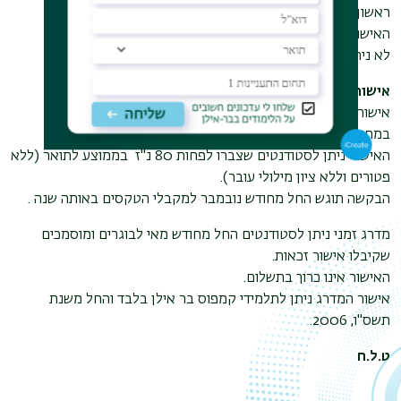
ראשון/שני
.
האישור כרוך בתשלום
.
לא ניתן לקבל החזר כספי עבור טיפול בבקשות מנהליות.
אישור מדרג
אישור מדרג מאשר את מיקומו של הבוגר/ת במחלקה ובמסלול
במחזור הבוגרים שבו סיימ/ה
.
האישור ניתן לסטודנטים שצברו לפחות 80 נ"ז
בממוצע לתואר (ללא
פטורים וללא ציון מילולי עובר)
.
הבקשה תוגש החל מחודש נובמבר למקבלי הטקסים באותה שנה
.
מדרג זמני ניתן לסטודנטים החל מחודש מאי לבוגרים ומוסמכים
שקיבלו אישור זכאות.
האישור אינו כרוך בתשלום.
אישור המדרג ניתן לתלמידי קמפוס בר אילן בלבד והחל משנת
תשס"ו, 2006.
ט.ל.ח